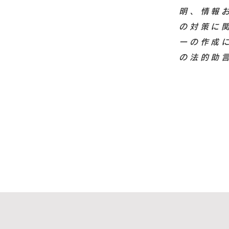
明、情報
の対策に関
ーの作成
の法的助