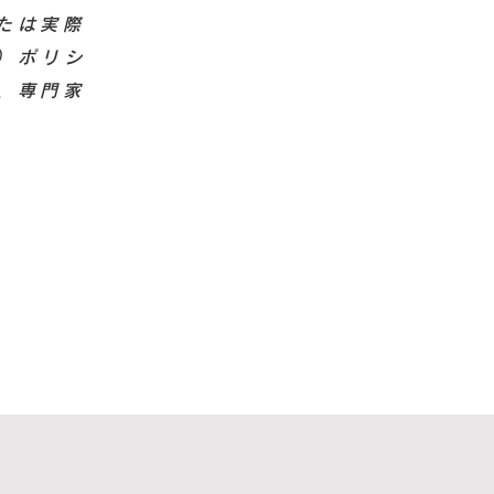
たは実際
ー）ポリシ
、専門家