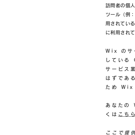
訪問者の個
ツール（例：C
用されてい
に利用され
Wix の
している 
サービス
はずであ
ため Wi
あなたの 
くは
こち
ここで提