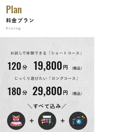
Plan
料金プラン
Pricing
お試しで体験できる「ショートコース」
19,800
120
​分
​円
（税込）
じっくり遊びたい「ロングコース」
29,800
180
​分
​円
（税込）
＼すべて込み／