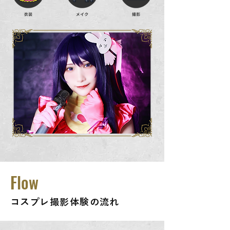
Flow
​コスプレ撮影体験の流れ