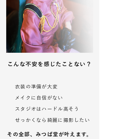
こんな不安を感じたことない？
衣装の準備が大変
メイクに自信がない
スタジオはハードル高そう
せっかくなら綺麗に撮影したい
その全部、みつば堂が叶えます。